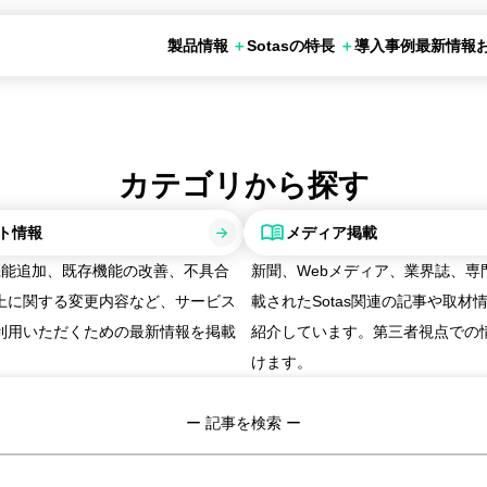
製品情報
Sotasの特長
導入事例
最新情報
の活用シーン
お申し込み
otas化学調査
Sotasデータベース
SotasChemMart
カテゴリから探す
ト情報
メディア掲載
新機能追加、既存機能の改善、不具合
新聞、Webメディア、業界誌、専
上に関する変更内容など、サービス
載されたSotas関連の記事や取材
利用いただくための最新情報を掲載
紹介しています。第三者視点での
けます。