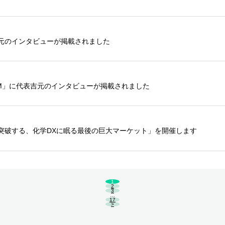
表吉元のインタビューが掲載されました
UM」に代表吉元のインタビューが掲載されました
期を突破する、化学DXに眠る最後の巨大マーケット」を開催します
1
2
3
…
17
>