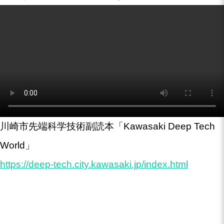
川崎市先端科学技術副読本「Kawasaki Deep Tech
World」
https://deep-tech.city.kawasaki.jp/index.html