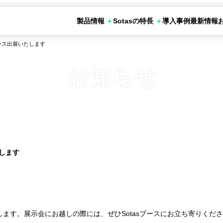
製品情報
Sotasの特長
導入事例
最新情報
の活用シーン
お申し込み
otas化学調査
Sotasデータベース
SotasChemMart
024にブース出展いたします
いたします
24にブース出展いたします。展示会にお越しの際には、ぜひSotasブースにお立ち