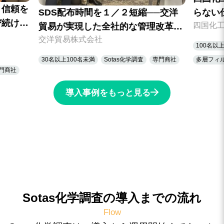
四国化工
らない仕事”を、“伝わる価値”へ。
─交洋
根ざす
四国化工株式会社
Sotas化学調査が支える、信頼と誇
理改革：
四国化
だ、“
りの化学物質管理
 導入事例
100名以上〜300名未満
DX
Sotas化学調査
DX
So
多層フィルム
専門商社
導入事例をもっと見る
Sotas化学調査の導入までの流れ
Flow