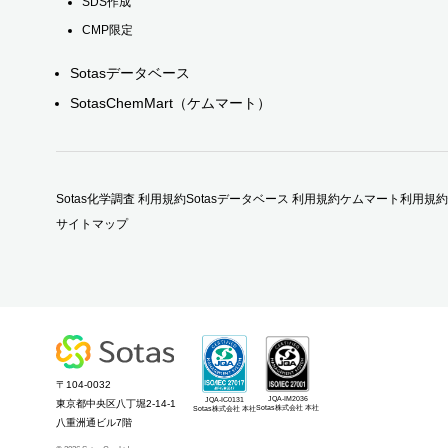
SDS作成
CMP限定
Sotasデータベース
SotasChemMart（ケムマート）
Sotas化学調査 利用規約
Sotasデータベース 利用規約
ケムマート利用規約
サイトマップ
〒104-0032
JQA-IM2036
JQA-IC0131
東京都中央区八丁堀2-14-1
Sotas株式会社 本社
Sotas株式会社 本社
八重洲通ビル7階