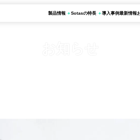
製品情報
Sotasの特長
導入事例
最新情報
の活用シーン
お申し込み
otas化学調査
Sotasデータベース
SotasChemMart