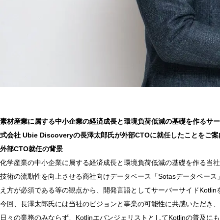
素材産業に属する中小企業の経済成長と環境負荷低減の基礎を作るサービスを
式会社 Ubie Discoveryの長澤太郎氏が外部CTOに就任したことを
外部CTO就任の背景
化学産業の中小企業に属する経済成長と環境負荷低減の基礎を作る当社とし
技術の流動性を向上させる商社向けデータベース「Sotasデータベ
え方が必須である等の観点から、開発言語としてサーバーサイドKotli
今回、長澤太郎氏には当社のビジョンと事業の可能性に共感いただき、
日々の業務のみならず、KotlinエバンジェリストとしてKotlinの