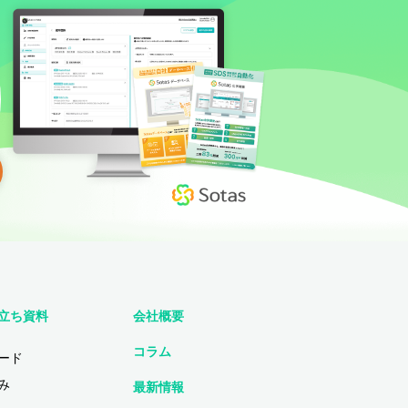
立ち資料
会社概要
コラム
ード
み
最新情報