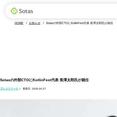
Sotasの特長
お役立ち資料
Sotasの強み
資料ダウンロード
サービス
デモ
S
HOME
お知らせ
Sotasの外部CTOにKotlinFest代表 長澤太郎氏が就任
Sotas製品一覧
Sotasの外部CTOにKotlinFest代表 長澤太郎氏が就任
プレスリリース
2026.04.27