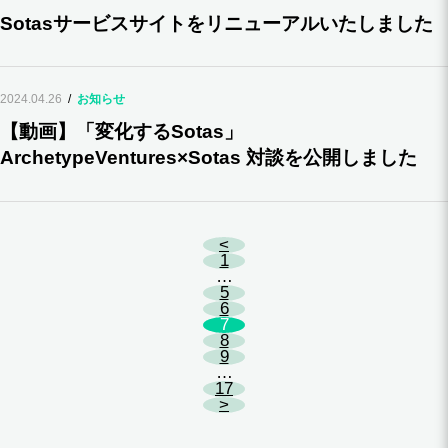
Sotasサービスサイトをリニューアルいたしました
2024.04.26
お知らせ
【動画】「変化するSotas」
ArchetypeVentures×Sotas 対談を公開しました
<
1
…
5
6
7
8
9
…
17
>