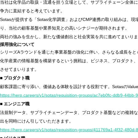
当社は化学品の取扱・流通を担う立場として、サプライチェーン全体に
争力に直結すると考えています。
Sotasが提供する「Sotas化学調査」およびCMP連携の取り組み
り、当社の顧客基盤や業界知見との高いシナジーが期待されます。
両社の強みを生かし、新たな価値創出と社会実装を共に進めてまいりま
採用強化について
シリーズAラウンドを通じた事業基盤の強化に伴い、さらなる成長をと
化学産業の情報基盤を構築するという挑戦は、ビジネス、プロダクト、エ
させてまいります。
■ プロダクト職
顧客課題に寄り添い、価値ある体験を設計する役割です。SotasのValues
https://herp.careers/v1/sotas/requisition-groups/ac7eb0fc-ddb9-44b
■ エンジニア職
法規制データ、サプライチェーンデータ、プロダクト基盤などの複雑な課題
出を同時にけん引していただきます。
https://herp.careers/v1/sotas/requisition-groups/411769a1-4f32-480