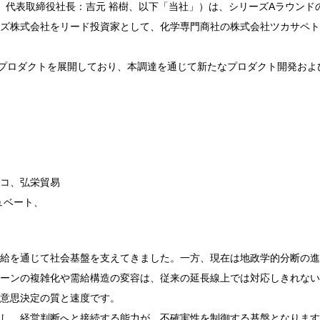
、代表取締役社長：吉元 裕樹、以下「当社」）は、シリーズAラウンドの
ズ株式会社をリード投資家として、化学専門商社の株式会社ツカサペト
の2つのプロダクトを展開しており、本調達を通じて新たなプロダクト開発
コ、弘栄貿易
ンキュベート、
給を通じて社会基盤を支えてきました。一方、現在は地政学的分断の進
ーンの複雑化や需給構造の変容は、従来の延長線上では対応しきれない
意思決定の質と速度です。
し、経営判断へと接続する能力が、不確実性を制御する基盤となります