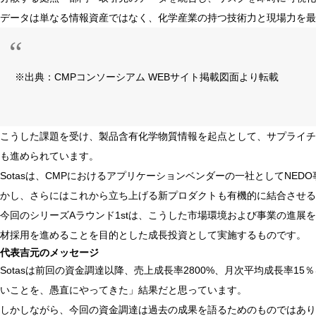
データは単なる情報資産ではなく、化学産業の持つ技術力と現場力を最
※出典：CMPコンソーシアム WEBサイト掲載図面より転載
こうした課題を受け、製品含有化学物質情報を起点として、サプライチ
も進められています。
Sotasは、CMPにおけるアプリケーションベンダーの一社としてNED
かし、さらにはこれから立ち上げる新プロダクトも有機的に結合させる
今回のシリーズAラウンド1stは、こうした市場環境および事業の進展
材採用を進めることを目的とした成長投資として実施するものです。
代表吉元のメッセージ
Sotasは前回の資金調達以降、売上成長率2800%、月次平均成長率
いことを、愚直にやってきた」結果だと思っています。
しかしながら、今回の資金調達は過去の成果を語るためのものではあり