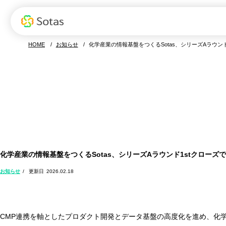
Sotasの特長
お役立ち資料
Sotasの強み
資料ダウンロード
サービス
デモ
S
HOME
お知らせ
化学産業の情報基盤をつくるSotas、シリーズAラウンド
Sotas製品一覧
化学産業の情報基盤をつくるSotas、シリーズAラウンド1stクローズで
お知らせ
2026.02.18
CMP連携を軸としたプロダクト開発とデータ基盤の高度化を進め、化