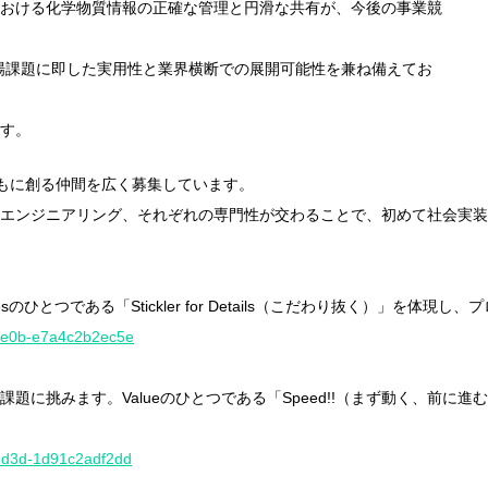
おける化学物質情報の正確な管理と円滑な共有が、今後の事業競
は、現場課題に即した実用性と業界横断での展開可能性を兼ね備えてお
す。
もに創る仲間を広く募集しています。
ンジニアリング、それぞれの専門性が交わることで、初めて社会実装は加
のひとつである「Stickler for Details（こだわり抜く）」を
b-9e0b-e7a4c2b2ec5e
に挑みます。Valueのひとつである「Speed!!（まず動く、前に
d-8d3d-1d91c2adf2dd