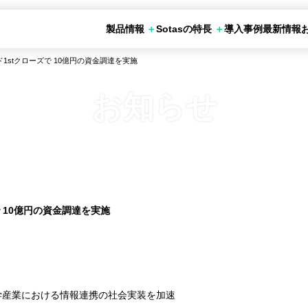
製品情報
Sotasの特長
導入事例
最新情報
の活用シーン
お申し込み
otas化学調査
Sotasデータベース
SotasChemMart
1stクローズで 10億円の資金調達を実施
 10億円の資金調達を実施
学産業における情報連携の社会実装を加速