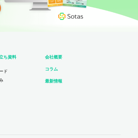
立ち資料
会社概要
コラム
ード
み
最新情報