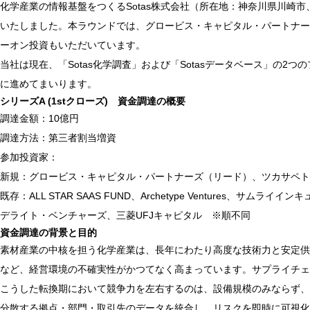
化学産業の情報基盤をつくるSotas株式会社（所在地：神奈川県川崎市
いたしました。本ラウンドでは、グロービス・キャピタル・パートナー
ーオン投資もいただいています。
当社は現在、「Sotas化学調査」および「Sotasデータベース」
に進めてまいります。
シリーズA (1stクローズ) 資金調達の概要
調達金額：10億円
調達方法：第三者割当増資
参加投資家：
新規：グロービス・キャピタル・パートナーズ（リード）、ツカサペト
既存：ALL STAR SAAS FUND、Archetype Ventures、サムライイ
デライト・ベンチャーズ、三菱UFJキャピタル ※順不同
資金調達の背景と目的
素材産業の中核を担う化学産業は、長年にわたり高度な技術力と安定供
など、経営環境の不確実性がかつてなく高まっています。サプライチェ
こうした転換期において競争力を左右するのは、設備規模のみならず、
分散する拠点・部門・取引先のデータを統合し、リスクを即時に可視化