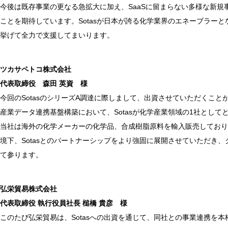
今後は既存事業の更なる急拡大に加え、SaaSに留まらない多様な新
ことを期待しています。Sotasが日本が誇る化学業界のエネーブラー
挙げて全力で支援してまいります。
ツカサペトコ株式会社
代表取締役 森田 英資 様
今回のSotasのシリーズA調達に際しまして、出資させていただくこ
産業データ連携基盤構築において、Sotasが化学産業領域の1社としてとし
当社は海外の化学メーカーの化学品、合成樹脂原料を輸入販売しており
境下、Sotasとのパートナーシップをより強固に展開させていただき
て参ります。
弘栄貿易株式会社
代表取締役 執行役員社長 槌橋 貴彦 様
このたび弘栄貿易は、Sotasへの出資を通じて、同社との事業連携を