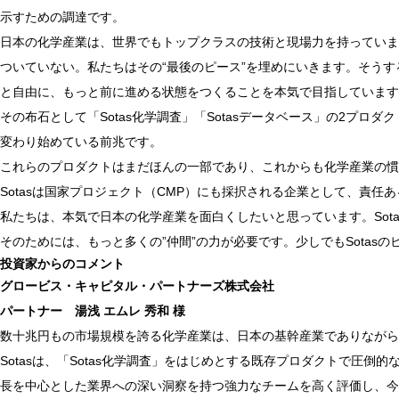
示すための調達です。
日本の化学産業は、世界でもトップクラスの技術と現場力を持っていま
ついていない。私たちはその“最後のピース”を埋めにいきます。そう
と自由に、もっと前に進める状態をつくることを本気で目指しています
その布石として「Sotas化学調査」「Sotasデータベース」の2
変わり始めている前兆です。
これらのプロダクトはまだほんの一部であり、これからも化学産業の慣
Sotasは国家プロジェクト（CMP）にも採択される企業として、責任
私たちは、本気で日本の化学産業を面白くしたいと思っています。Sot
そのためには、もっと多くの”仲間”の力が必要です。少しでもSota
投資家からのコメント
グロービス・キャピタル・パートナーズ株式会社
パートナー 湯浅 エムレ 秀和 様
数十兆円もの市場規模を誇る化学産業は、日本の基幹産業でありながら
Sotasは、「Sotas化学調査」をはじめとする既存プロダクトで圧
長を中心とした業界への深い洞察を持つ強力なチームを高く評価し、今