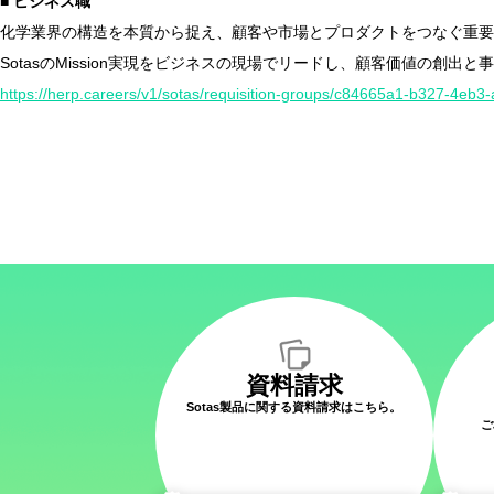
■ ビジネス職
化学業界の構造を本質から捉え、顧客や市場とプロダクトをつなぐ重要
SotasのMission実現をビジネスの現場でリードし、顧客価値の創出
https://herp.careers/v1/sotas/requisition-groups/c84665a1-b327-4e
資料請求
Sotas製品に関する資料請求はこちら。
ご