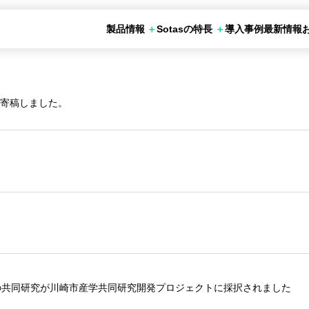
製品情報
Sotasの特長
導入事例
最新情報
の活用シーン
お申し込み
otas化学調査
Sotasデータベース
SotasChemMart
が寄稿しました。
＞
の共同研究が川崎市産学共同研究開発プロジェクトに採択されました