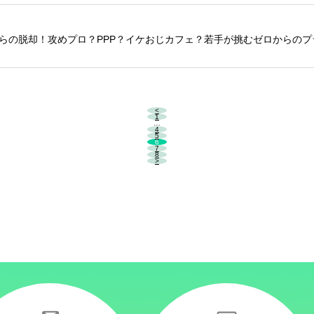
からの脱却！攻めプロ？PPP？イケおじカフェ？若手が挑むゼロからの
<
1
…
4
5
6
7
8
>