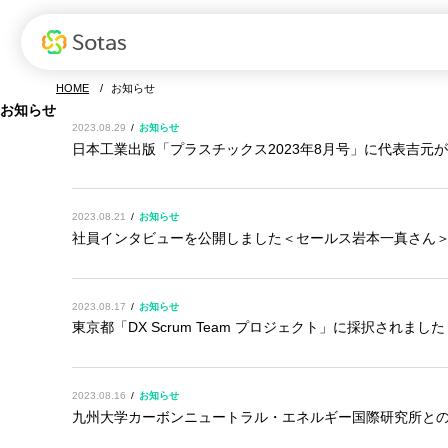
Sotasの特長
お役立ち資料
Sotasの強み
資料ダウンロード
サービス
デモ
S
HOME
お知らせ
Sotas製品一覧
お知らせ
2023.08.29
お知らせ
日本工業出版「プラスチックス2023年8月号」に代表吉元
2023.08.21
お知らせ
社員インタビューを公開しました＜セールス岩本一真さん
2023.08.17
お知らせ
東京都「DX Scrum Team プロジェクト」に採択されました
2023.08.16
お知らせ
九州大学カーボンニュートラル・エネルギー国際研究所と